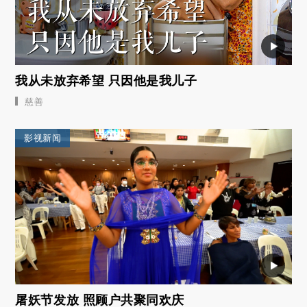
我从未放弃希望 只因他是我儿子
慈善
影视新闻
屠妖节发放 照顾户共聚同欢庆