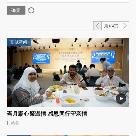
第1/4页
影视新闻
斋月凝心聚温情 感恩同行守亲情
慈善