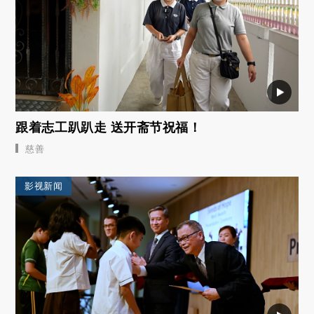
跟着志工趴趴走 送开斋节祝福！
慈善
影视新闻