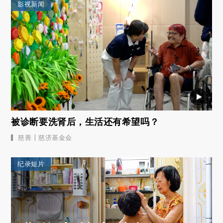
影视新闻
被诊断要洗肾后，生活还有希望吗？
|
慈善
慈济基金会
纪录短片