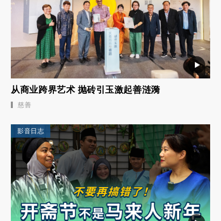
从商业跨界艺术 抛砖引玉激起善涟漪
慈善
影音日志