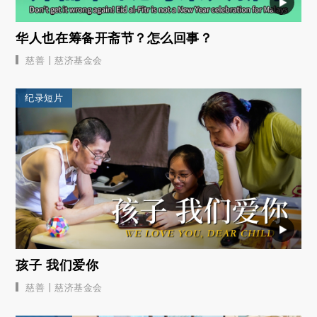
华人也在筹备开斋节？怎么回事？
|
慈善
慈济基金会
纪录短片
孩子 我们爱你
|
慈善
慈济基金会