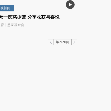
影视新闻
天一夜慈少营 分享收获与喜悦
|
教育
慈济基金会
第2/20页