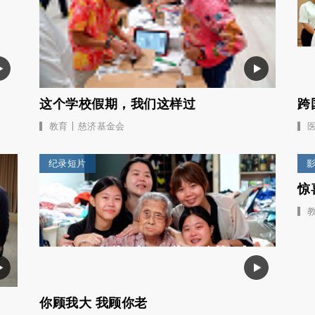
这个学校假期，我们这样过
跨
|
教育
慈济基金会
纪录短片
惊
你顾我大 我顾你老