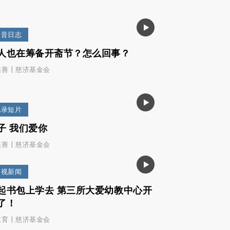
影音日志
人也在筹备开斋节？怎么回事？
|
慈善
慈济基金会
纪录短片
子 我们爱你
|
慈善
慈济基金会
影视新闻
起书包上学去 第三所大爱幼教中心开
了！
|
教育
慈济基金会