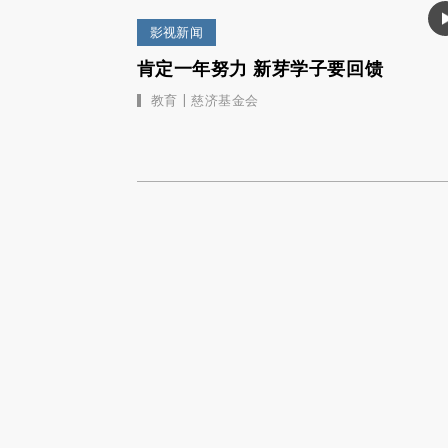
影视新闻
肯定一年努力 新芽学子要回馈
|
教育
慈济基金会
影音专题
新加坡慈济简报
31集