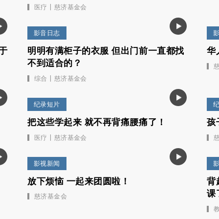
|
医疗
慈济基金会
影音日志
始于
明明有满柜子的衣服 但出门前一直都找
华
不到适合的？
|
综合
慈济基金会
纪录短片
把这些学起来 就不再背痛腰痛了！
孩
|
医疗
慈济基金会
影视新闻
放下烦恼 一起来团圆啦！
背
课
慈济基金会