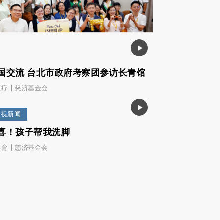
国交流 台北市政府考察团参访长青馆
|
医疗
慈济基金会
影视新闻
喜！孩子帮我洗脚
|
教育
慈济基金会