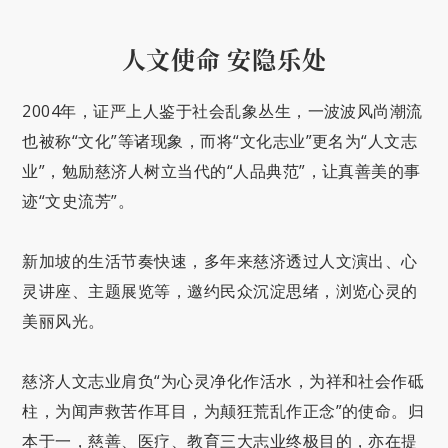
人文使命 安隐乐处
2004年，证严上人鉴于社会乱象丛生，一波波风尚潮流
也被称“文化”等诸现象，而将“文化志业”更名为“人文志
业”，勉励慈济人树立当代的“人品典范”，让真善美的事
迹“文史流芳”。
新加坡的生活节奏快速，多年来慈济透过人文演出、心
灵讲座、主题展览等，邀约民众沉淀思绪，浏览心灵的
美丽风光。
慈济人文志业肩负“为心灵净化作活水，为祥和社会作砥
柱，为闻声救苦作耳目，为颠狂荒乱作正念”的使命。归
本于一，慈善、医疗、教育三大志业终极目的，亦在提