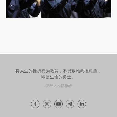
将人生的挫折视为教育，不畏艰难愈挫愈勇，
即是生命的勇士。
证严上人静思语