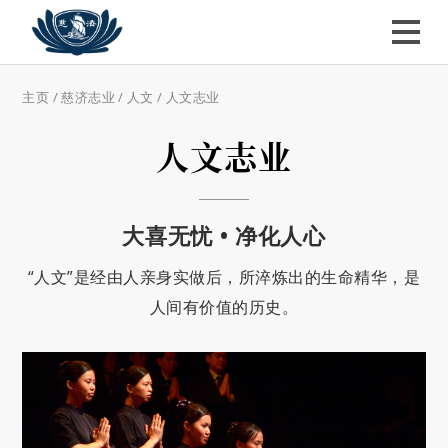
主页
/
慈济志业
/
人文
/ 人文志业
人文志业
大喜无忧 • 净化人心
“人文”是经由人亲身实做后，所淬炼出的生命精华，是
人间有价值的历史。