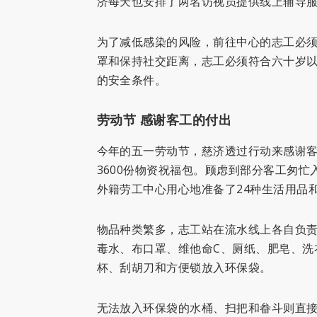
济每天也安排了两名访视员提供线上辅导
为了减低感染的风险，前往中心的志工必
罩和保持社交距离，志工必须符合六十岁
的安全条件。
劳动节 感谢客工的付出
今年的五一劳动节，慈济透过行动来感谢客
3600份物资祝福包。顾虑到部分客工匆
外籍劳工中心用心地准备了24种生活用品
物品种类繁多，志工站在流水线上各自负
毒水、布口罩、维他命C、厕纸、肥皂、洗
杯、刮胡刀和方便锁放入环保袋。
无法放入环保袋的水桶、扫把和畚斗则直