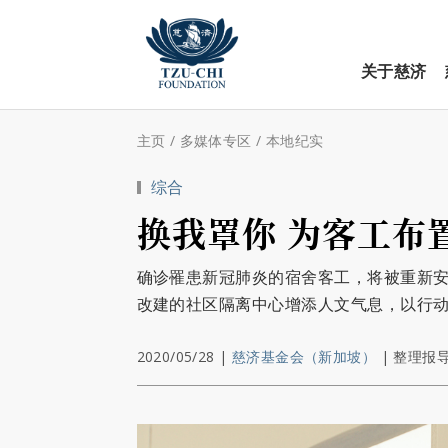
关于慈济
主页
/
多媒体专区
/
本地纪实
综合
换我罩你 为客工布
确诊罹患新冠肺炎的宿舍客工，将被重新
改建的社区隔离中心增添人文气息，以行
2020/05/28
|
慈济基金会（新加坡）
|
整理报导