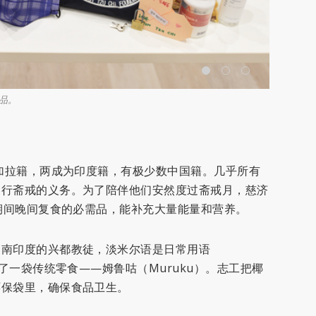
品。
每次付出
孟加拉籍，两成为印度籍，有极少数中国籍。几乎所有
履行斋戒的义务。为了陪伴他们安然度过斋戒月，慈济
戒期间晚间复食的必需品，能补充大量能量和营养。
自南印度的兴都教徒，淡米尔语是日常用语
备了一袋传统零食——姆鲁咕（Muruku）。志工把椰
环保袋里，确保食品卫生。