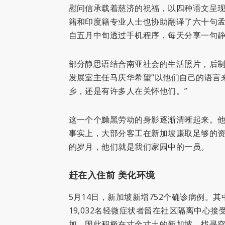
慰问信承载着慈济的祝福，以四种语文呈
籍和印度籍专业人士也协助翻译了六十句
自五月中旬透过手机程序，每天分享一句
部分静思语结合南亚社会的生活照片，后
发展室主任马庆华希望“以他们自己的语言
乡，还是有许多人在关怀他们。”
这一个个黝黑劳动的身影逐渐清晰起来。
事实上，大部分客工在新加坡赚取足够的
的岁月，他们就是我们家园中的一员。
赶在入住前 美化环境
5月14日，新加坡新增752个确诊病例。其中
19,032名轻微症状者留在社区隔离中心
加，因此积极在寸金寸土的新加坡，找寻