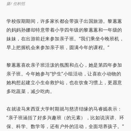
摄/ 任枳恺
学校假期期间，许多家长都会带孩子出国旅游。黎蕙蕙
的妈妈孙娜却特意带着小学四年级的黎蕙蕙和一年级的
妹妹，在出游前赶来参加亲子班。“我们乘坐今晚班机，
早上把握机会来参加亲子班，圆满今年的课程。”
黎蕙蕙喜欢亲子班活泼的氛围和点心，她是第四年参加
亲子班。今年她参与“护生”小组活动，让喜欢小动物的
她构想起建立小生命救护站，也在饮食习惯上，更愿意
多吃蔬菜，减少吃肉。
在就读马来西亚大学时期就与慈济结缘的马睿嫣表示：
“
亲子班涵括了好多兴趣班（的元素），比如说演讲、环
保、科学、数学等，还有户外的活动，全面培养孩子。
”