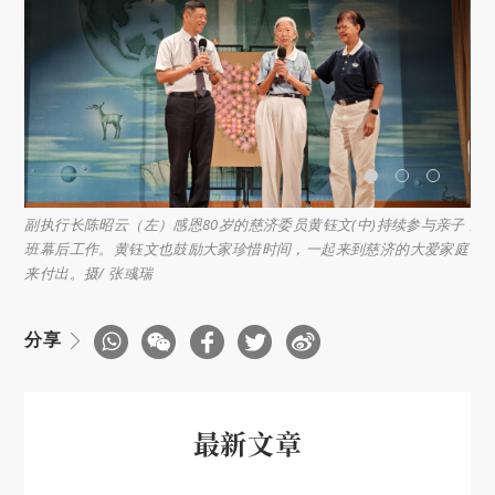
副执行长陈昭云（左）感恩80岁的慈济委员黄钰文(中)持续参与亲子
亲
班幕后工作。黄钰文也鼓励大家珍惜时间，一起来到慈济的大爱家庭
来付出。摄/ 张彧瑞
分享
最新文章