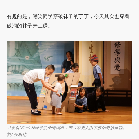
有趣的是，嘲笑同学穿破袜子的丁丁，今天其实也穿着
破洞的袜子来上课。
尹俊凯(左一)和同学们全情演出，带大家走入旧衣服的奇妙旅程。
摄/ 任枳恺