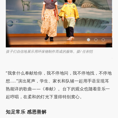
现。
孩子们自信地展示用环保物制作而成的服饰。摄/ 任枳恺
台
场
“我拿什么奉献给你，我不停地问，我不停地找，不停地
想……”演出尾声，学生、家长和队辅一起用手语呈现耳
熟能详的歌曲——《奉献》。台下的观众也随着音乐一
起哼唱，在柔和的灯光下显得特别窝心。
知足常乐 感恩善解