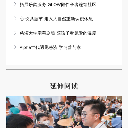
拓展乐龄服务 GLOW陪伴长者连结社区
心·悦共振节 走入大自然重新认识休息
慈济大学亲善剧场 陪孩子看见爱的温度
Alpha世代遇见慈济 学习善与孝
延伸阅读