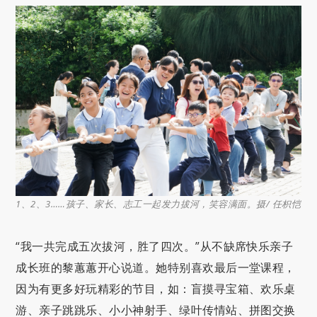
1、2、3……孩子、家长、志工一起发力拔河，笑容满面。摄/ 任枳恺
“我一共完成五次拔河，胜了四次。”从不缺席快乐亲子
成长班的黎蕙蕙开心说道。她特别喜欢最后一堂课程，
因为有更多好玩精彩的节目，如：盲摸寻宝箱、欢乐桌
游、亲子跳跳乐、小小神射手、绿叶传情站、拼图交换