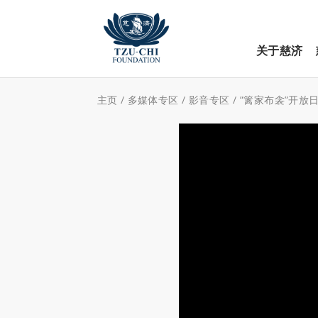
关于慈济
主页
/
多媒体专区
/
影音专区
/
”篱家布衾”开放