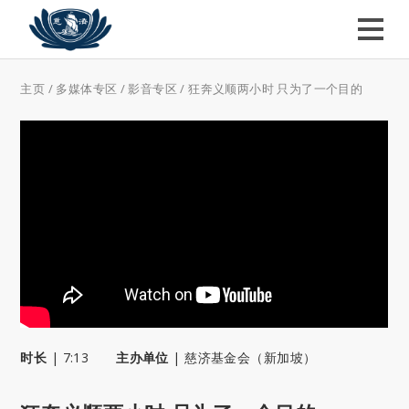
主页
/
多媒体专区
/
影音专区
/
狂奔义顺两小时 只为了一个目的
时长
|
7:13
主办单位
|
慈济基金会（新加坡）