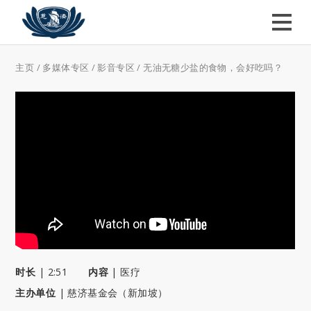
主页
/
多媒体专区
/
影音专区
/
无油无糖少盐的食物，会好吃吗？
时长
|
2:51
内容
|
医疗
主办单位
|
慈济基金会（新加坡）