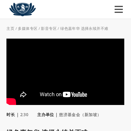
主页
/
多媒体专区
/
影音专区
/
绿色嘉年华 选择永续并不难
时长
|
2:30
主办单位
|
慈济基金会（新加坡）