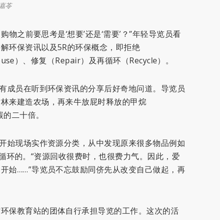
嘉苓
，购物之前要思考是‘想要’还是‘需要’？”年轻导览员看
解环保资讯以及5R的环保概念，即拒绝
use）、修复（Repair）及再循环（Recycle）。
”有成员在听到环保资讯的分享后好奇地问道。导览员
树林来建造农场，再来牛放屁时释放的甲烷
化碳的二十倍。
员开始现场实作资源分类，从中发现原来很多物品例如
收或被循环的。“资源回收很费时，也很费力气。因此，爱
开始……”导览员不忘鼓励同侪先从改变自己做起，再
访环保教育站的团体自行承担导览的工作。这次的活