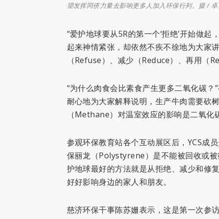
望发挥同侪力量去影响更多人加入环保行列。摄 / 卓
“爱护地球要从5R的第一个‘拒绝’开始做起
起来神情紧张，却依然不疾不徐地为大家讲
（Refuse）、
减少（Reduce）、
再用（Re
“为什么肉食会比素食产生更多二氧化碳？
耐心地为大家解释说明，生产牛肉需要砍
（Methane）对温室效应的影响是二氧
参观环保教育站各个互动展区后，YCS成
保丽龙（Polystyrene）是不能被回
护地球最好的方法就是从拒绝、减少和修复
好好影响身边的家人和朋友。
慈济环保干事陈苏姗表示，这是第一次参