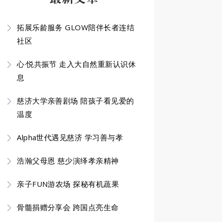
拓展乐龄服务 GLOW陪伴长者连结
社区
心·悦共振节 走入大自然重新认识休
息
慈济大学亲善剧场 陪孩子看见爱的
温度
Alpha世代遇见慈济 学习善与孝
浩瀚父母恩 慈少演绎孝亲精神
亲子FUN游农场 探秘有机蔬果
骨髓捐赠分享会 跨国点亮生命