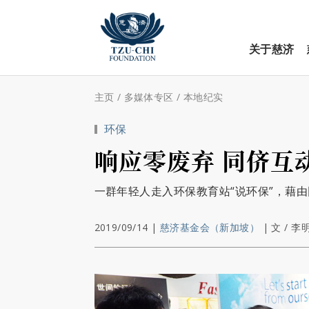
关于慈济
主页
/
多媒体专区
/
本地纪实
环保
响应零废弃 同侪互
一群年轻人走入环保教育站“说环保”，藉
2019/09/14
|
慈济基金会（新加坡）
|
文 / 