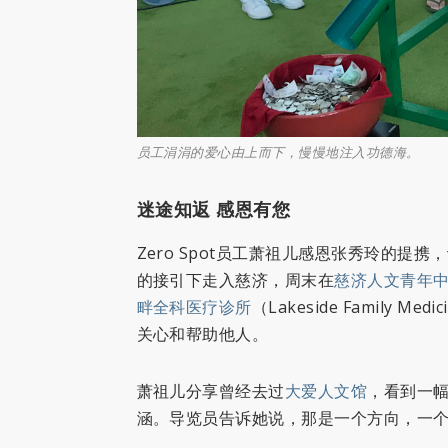
员工涓涓的爱心由上而下，慢慢地注入功德海。
迷途知返 感恩有您
Zero Spot员工萧祖儿感恩张秀玲的
的接引下走入慈济，周末在
慈济人文青年
畔全科医疗诊所
（Lakeside Family 
关心和帮助他人。
萧祖儿分享曾经去过
大爱人文馆
，看到一
涵。导览员告诉她说，那是一个方向，一