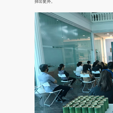
掉出瓮外。