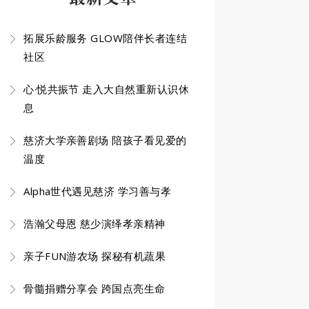
拓展乐龄服务 GLOW陪伴长者连结
社区
心·悦共振节 走入大自然重新认识休
息
慈济大学亲善剧场 陪孩子看见爱的
温度
Alpha世代遇见慈济 学习善与孝
浩瀚父母恩 慈少演绎孝亲精神
亲子FUN游农场 探秘有机蔬果
骨髓捐赠分享会 跨国点亮生命