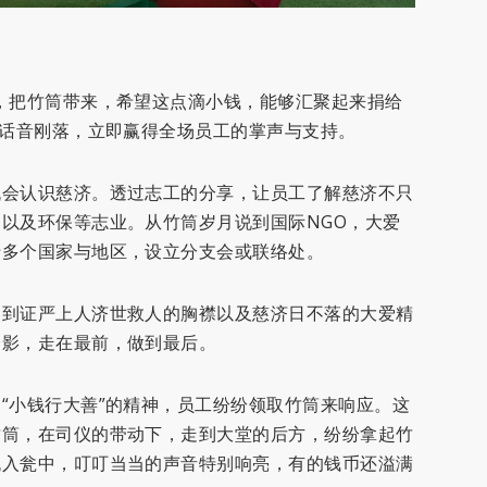
，把竹筒带来，希望这点滴小钱，能够汇聚起来捐给
玲话音刚落，立即赢得全场员工的掌声与支持。
机会认识慈济。透过志工的分享，让员工了解慈济不只
以及环保等志业。从竹筒岁月说到国际NGO，大爱
十多个国家与地区，设立分支会或联络处。
受到证严上人济世救人的胸襟以及慈济日不落的大爱精
身影，走在最前，做到最后。
“小钱行大善”的精神，员工纷纷领取竹筒来响应。这
竹筒，在司仪的带动下，走到大堂的后方，纷纷拿起竹
流入瓮中，叮叮当当的声音特别响亮，有的钱币还溢满