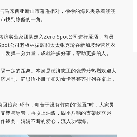
公司，与马来西亚新山市遥遥相对，徐徐的海风夹杂着淡淡
都市找到静僻的一角。
慈济实业家团队走入Zero Spot公司进行爱洒，向员
 Spot公司老板林振辉和太太张秀玲在新加坡经营洗衣
心，发挥一分力量，成就许多好事，帮助更多的人。
相隔一定的距离。本身是慈济志工的张秀玲热烈欢迎大
慈济月刊、静思语小册子和劝素卡等整齐排列在桌上，
回娘家”环节，却苦于没有竹筒的“装置”时，大家灵
成支架与导管，再喷上油漆，四平八稳的支架屹立起
当作钱瓮，涓涓不断的爱心，流入功德海。