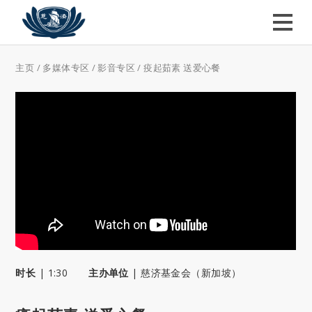
主页
/
多媒体专区
/
影音专区
/
疫起茹素 送爱心餐
时长
|
1:30
主办单位
|
慈济基金会（新加坡）