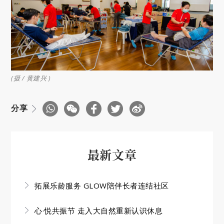
(摄 / 黄建兴 )
分享
最新文章
拓展乐龄服务 GLOW陪伴长者连结社区
心·悦共振节 走入大自然重新认识休息