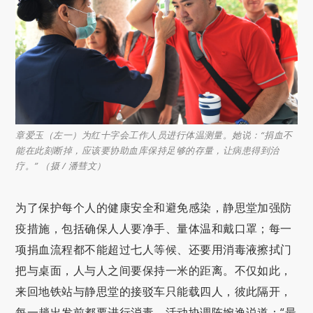
章爱玉（左一）为红十字会工作人员进行体温测量。她说：“捐血不
能在此刻断掉，应该要协助血库保持足够的存量，让病患得到治
疗。” （摄 / 潘彗文）
为了保护每个人的健康安全和避免感染，静思堂加强防
疫措施，包括确保人人要净手、量体温和戴口罩；每一
项捐血流程都不能超过七人等候、还要用消毒液擦拭门
把与桌面，人与人之间要保持一米的距离。不仅如此，
来回地铁站与静思堂的接驳车只能载四人，彼此隔开，
每一趟出发前都要进行消毒。活动协调陈婉逸说道：“最